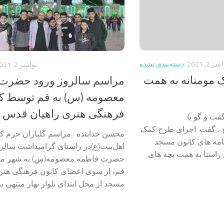
بر 2, 2021
دسته‌بندی نشده
نوامبر 2, 2021
 مومنانه به همت
مراسم سالروز ورود حضرت
معصومه (س) به قم توسط کا
فرهنگی هنری راهیان قدس
فت و گو با
 ، گفت: اجرای طرح کمک
محسن خدابنده : مراسم گلباران حرم ک
نامه های کانون مسجد
اهل‌بیت(ع)در راستای گرامیداشت سالر
 راستا به همت بچه های
حضرت فاطمه معصومه(س) به شهر م
قم، از سوی اعضای کانون‌ فرهنگی هنر
مسجد از محل ابتدای بلوار بهار منتهی به