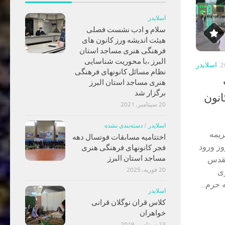
اسلایدر
سلام و ادب نشست فصلی
هیئت اندیشه ورز کانون های
فرهنگی هنری مساجد استان
البرز ،با محوریت شناسایی
اسلایدر
نظام مسائل کانونهای فرهنگی
هنری مساجد استان البرز
برگزار شد
نون
20 سپتامبر, 2021
اسلایدر
/
دسته‌بندی نشده
ریمه
اختتامیه مسابقات فوتسال دهه
وز ورود
فجر کانونهای فرهنگی هنری
مساجد استان البرز
قدس
20 فوریه, 2025
ی
 حرم...
اسلایدر
کلاس قران نوگلان قرانی
خواهران
23 سپتامبر, 2019