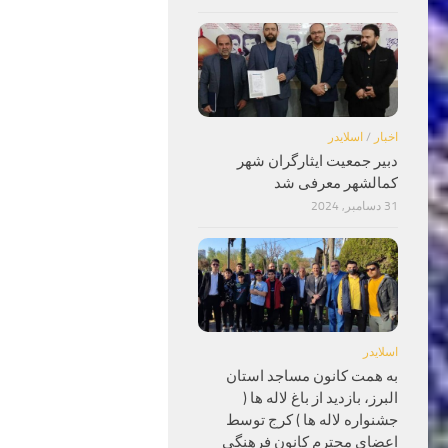
اخبار
/
اسلایدر
دبیر جمعیت ایثارگران شهر
کمالشهر معرفی شد
31 دسامبر, 2024
اسلایدر
به همت کانون مساجد استان
البرز، بازدید از باغ لاله ها (
جشنواره لاله ها ) کرج توسط
اعضای محترم کانون فرهنگی